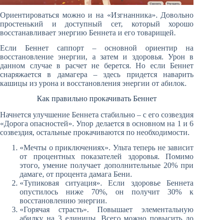
Ориентироваться можно и на «Изгнанника». Довольно
простенький и доступный сет, который хорошо
восстанавливает энергию Беннета и его товарищей.
Если Беннет саппорт – основной ориентир на
восстановление энергии, а затем и здоровья. Урон в
данном случае в расчет не берется. Но если Беннет
снаряжается в дамагера – здесь придется наварить
кашицы из урона и восстановления энергии от абилок.
Как правильно прокачивать Беннет
Начнется улучшение Беннета стабильно – с его созвездия
«Дорога опасностей». Упор делается в основном на 1 и 6
созвездия, остальные прокачиваются по необходимости.
«Мечты о приключениях». Ульта теперь не зависит
от процентных показателей здоровья. Помимо
этого, умение получает дополнительные 20% при
дамаге, от процента дамага Бени.
«Тупиковая ситуация». Если здоровье Беннета
опустилось ниже 70%, он получит 30% к
восстановлению энергии.
«Горячая страсть». Повышает элементальную
абилку на 3 единицы. Всего можно повысить до