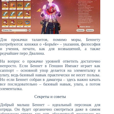
Для прокачки талантов, помимо моры, Беннету
потребуются: книжки о «Борьбе» – указания, философия
и учения, печати, как для возвышений, а также
редчайшее перо Двалина.
На вопрос о прокачке уровней ответить достаточно
непросто. Если Беннет в Геншин Импакт играет как
саппорт – основной упор делается на элементалку и
ульту, ведь базовый навык практически не несет пользы.
Но если Беннет собран в дамагера – здесь важно качать
все последовательно – базовый навык, ульта, а потом
элементалка.
Секреты и советы
Добрый малыш Беннет – идеальный персонаж для
отряда. Он будет органично смотреться даже в самом
абсурдном отряде, где есть абсолютный диссонанс по