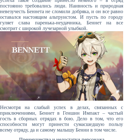
успеха такое создание принесло немного – в отряд
постоянно требовались люди. Наивность и природная
невезучесть Беннета не сломили добряка, и он все равно
оставался настоящим альтруистом. И пусть по городу
гуляет слава паренька-неудачника, Беннет на все
смотрит с широкой лучезарной улыбкой.
Несмотря на слабый успех в делах, связанных с
приключениями, Беннет в Геншин Импакт – частый
гость в сборных отрядах в бою. Дело в том, что его
способности могут принести сумасшедшую пользу
всему отряду, да и самому малышу Бенни в том числе.
Преимущества и недостатки персонажа