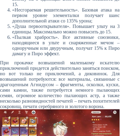
15.
«Несгораемая решительность». Базовая атака на
первом уровне элементалки получает шанс
дополнительной атаки со 135% урона;
«Душа первооткрывателя». Повышает ульту на 3
единицы. Максимально можно повысить до 15.
«Пылкая храбрость». Все активные союзники,
находящиеся в ульте и снаряженные мечом –
одноручным или двуручным, получат 15% к Пиро
дамагу и Пиро эффект.
При прокачке возвышений маленькому искателю
приключений придется действительно заняться поиском,
но вот только не приключений, а диковинок. Для
возвышений потребуются: все материалы, связанные с
драгоценным Агнидусом – фрагменты, осколки, куски,
сами камни, также потребуется немного пылающих
семян, огромное количество пылающих астр, а также
несколько разновидностей печатей – печать похитителей
сокровищ, печати серебряного и золотого ворона.