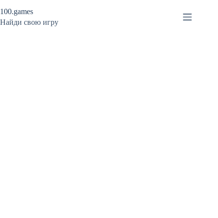
Перейти
100.games
к
сути
Найди свою игру