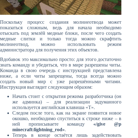
Поскольку процесс создания молниеотвода может
показаться сложным, ведь для начала необходимо
отыскать под землёй медные блоки, после чего создать
медные слитки и только тогда можно скрафтить
молниеотвод, можно использовать режим
администратора для получения этих объектов.
Вдобавок это максимально просто: для этого достаточно
знать команду и убедиться, что в мире разрешены читы.
Команда в свою очередь с инструкцией представлена
ниже, а если читы запрещены, тогда всегда можно
создать новый мир с уже разрешёнными читами.
Инструкция выглядит следующим образом:
Начать стоит с открытия режима разработчика (он
же админка) – для реализации задуманного
используется английская клавиша «T».
Следом после того, как на экране появится новое
окошко, необходимо спуститься к строке ниже – в
ней прописываете команду
«/give @p
minecraft:lightning_rod»
.
Теперь в конце остаётся лишь задействовать