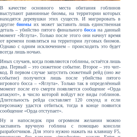
В качестве основного места обитания гоблинов
выступают равнинные биомы, на территории которых
находятся деревушки этих существ. И мигрировать в
другие
биомы
их может заставить лишь единственная
деталь – убийство пятого финального
босса
на данный
момент «Яглута». Только после этого они начнут время
от времени появляться на территории луговых биомов.
Однако с одним исключением – происходить это будет
всегда лишь ночью.
Иных случаев, когда появляются гоблины, остаётся лишь
два. Первый – это сюжетное событие. Второе – это чит-
код. В первом случае запустить сюжетный рейд (оно же
событие) получится лишь после убийства пятого
игрового босса – «Яглута». Только так в определённый
момент после его смерти появляется сообщение «Орда
атакуют», в число которой войдут все виды гоблинов.
Длительность рейда составляет 120 секунд и если
персонажу удастся отбиться, тогда в конце появится
сообщение «Орда отступает».
Ну и напоследок при огромном желании можно
заспавить вручную гоблина с помощью консоли
разработчиков. Для этого нужно нажать на клавишу F5,
прописать без кавычек «imacheater», нажать Enter и