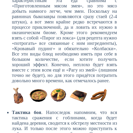
характеристикам эта еда сравнима с
«Приготовленным мясом змея», но это мясо
добыть намного легче, чем змеи. Поскольку на
равнинах быкозавры появляются сразу стаей (2-4
штуки), а вот змеи крайне редко встречаются в
процессе приключений, да и ловить их нужно в
океаническом биоме. Кроме этого рекомендуем
взять с собой «Пирог из локса» (для рецепта нужно
«потрогать» все связанные с ним ингредиенты),
«Кровавый пудинг» и обязательно «Колбаски».
Все эти виды блюд необходимо иметь при себе в
большом количестве, если хотите получить
хороший эффект. Конечно, неплохо будет взять
вместе с этим всем ещё и «Рагу из змей» (лишним
точно не будет), но для этого придётся потратить
довольно много времени, как отмечалось ранее.
Тактика боя
. Напоследок напомним, что вся
тактика сражения с гоблинами, когда будет
найдена деревня, сводится к обстрелу местности из
лука. И только после этого можно приступить к