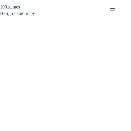
Перейти
100.games
к
сути
Найди свою игру