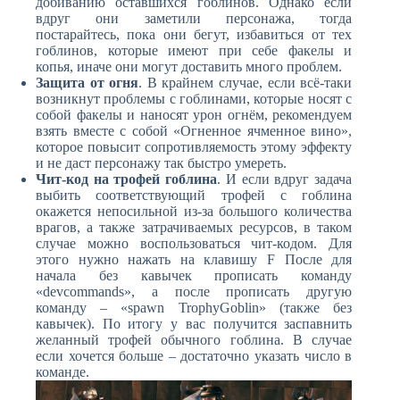
добиванию оставшихся гоблинов. Однако если
вдруг они заметили персонажа, тогда
постарайтесь, пока они бегут, избавиться от тех
гоблинов, которые имеют при себе факелы и
копья, иначе они могут доставить много проблем.
Защита от огня
. В крайнем случае, если всё-таки
возникнут проблемы с гоблинами, которые носят с
собой факелы и наносят урон огнём, рекомендуем
взять вместе с собой «Огненное ячменное вино»,
которое повысит сопротивляемость этому эффекту
и не даст персонажу так быстро умереть.
Чит-код на трофей гоблина
. И если вдруг задача
выбить соответствующий трофей с гоблина
окажется непосильной из-за большого количества
врагов, а также затрачиваемых ресурсов, в таком
случае можно воспользоваться чит-кодом. Для
этого нужно нажать на клавишу F После для
начала без кавычек прописать команду
«devcommands», а после прописать другую
команду – «spawn TrophyGoblin» (также без
кавычек). По итогу у вас получится заспавнить
желанный трофей обычного гоблина. В случае
если хочется больше – достаточно указать число в
команде.