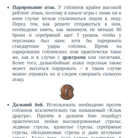
Парирование атак
. У гоблинов крайне высокий
рейтинг атаки, поэтому в начале игры с ними ни в
коем случае нельзя сталкиваться лицом к лицу.
Перед тем, как решите отправиться к ним,
необходимо иметь, как минимум, не меньше 80
брони и серебряный щит 3 уровня, чтобы у
персонажа был шанс хотя бы парировать
стандартные удары гоблина. Время на
парирование гоблинских атак практически такое
же, как и в случае с
драуграми
или скелетами.
Более того, дальнобойные атаки персонаж также
может пытаться парировать – в таком случае
можно отражать их и следом совершать сильную
атаку.
Дальний бой
. Использовать необходимо против
гоблинов исключительно так называемый «Клык
драугра». Причём в дальнем бою подойдут
практически любые высокоуровневые стрелы:
ледяные стрелы, ядовитые стрелы, серебряные
стрелы, обсидиановые стрелы и даже игольные
стрелы. Более того, если удачно выстрелить в