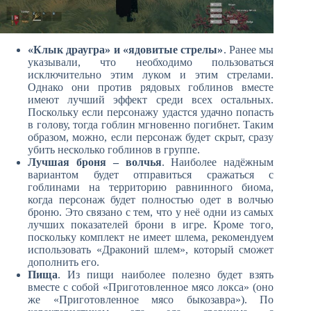
«Клык драугра» и «ядовитые стрелы»
. Ранее мы
указывали, что необходимо пользоваться
исключительно этим луком и этим стрелами.
Однако они против рядовых гоблинов вместе
имеют лучший эффект среди всех остальных.
Поскольку если персонажу удастся удачно попасть
в голову, тогда гоблин мгновенно погибнет. Таким
образом, можно, если персонаж будет скрыт, сразу
убить несколько гоблинов в группе.
Лучшая броня – волчья
. Наиболее надёжным
вариантом будет отправиться сражаться с
гоблинами на территорию равнинного биома,
когда персонаж будет полностью одет в волчью
броню. Это связано с тем, что у неё одни из самых
лучших показателей брони в игре. Кроме того,
поскольку комплект не имеет шлема, рекомендуем
использовать «Драконий шлем», который сможет
дополнить его.
Пища
. Из пищи наиболее полезно будет взять
вместе с собой «Приготовленное мясо локса» (оно
же «Приготовленное мясо быкозавра»). По