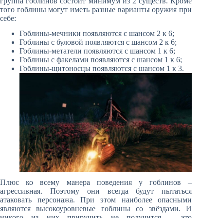
группа гоблинов состоит минимум из 2 существ. Кроме
того гоблины могут иметь разные варианты оружия при
себе:
Гоблины-мечники появляются с шансом 2 к 6;
Гоблины с буловой появляются с шансом 2 к 6;
Гоблины-метатели появляются с шансом 1 к 6;
Гоблины с факелами появляются с шансом 1 к 6;
Гоблины-щитоносцы появляются с шансом 1 к 3.
Плюс ко всему манера поведения у гоблинов –
агрессивная. Поэтому они всегда будут пытаться
атаковать персонажа. При этом наиболее опасными
являются высокоуровневые гоблины со звёздами. И
никого из них приручить не получится – это