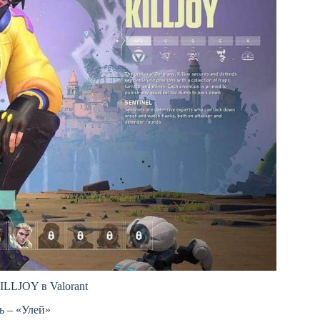
ILLJOY в Valorant
ь – «Улей»