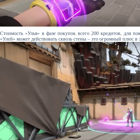
Стоимость «Улья» в фазе покупок всего 200 кредитов, для по
«Улей» может действовать сквозь стены – это огромный плюс в