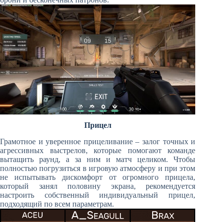
Прицел
Грамотное и уверенное прицеливание – залог точных и
агрессивных выстрелов, которые помогают команде
вытащить раунд, а за ним и матч целиком. Чтобы
полностью погрузиться в игровую атмосферу и при этом
не испытывать дискомфорт от огромного прицела,
который занял половину экрана, рекомендуется
настроить собственный индивидуальный прицел,
подходящий по всем параметрам.