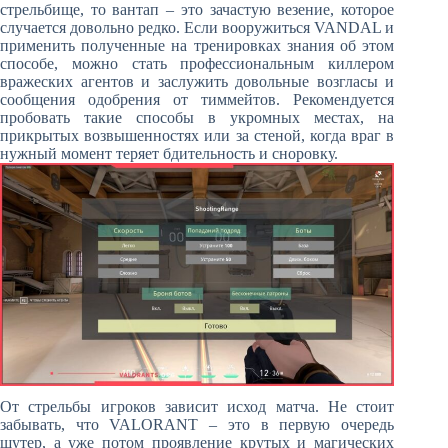
стрельбище, то вантап – это зачастую везение, которое
случается довольно редко. Если вооружиться VANDAL и
применить полученные на тренировках знания об этом
способе, можно стать профессиональным киллером
вражеских агентов и заслужить довольные возгласы и
сообщения одобрения от тиммейтов. Рекомендуется
пробовать такие способы в укромных местах, на
прикрытых возвышенностях или за стеной, когда враг в
нужный момент теряет бдительность и сноровку.
От стрельбы игроков зависит исход матча. Не стоит
забывать, что VALORANT – это в первую очередь
шутер, а уже потом проявление крутых и магических