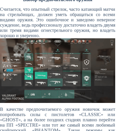
Считается, что опытный стрелок, часто катающий матчи
на стрельбищах, должен уметь обращаться со всеми
видами оружия. Это ошибочное и заведомо неверное
суждение, ведь профессионалу достаточно владеть двумя
или тремя видами огнестрельного оружия, но владеть
хорошо и уверенно.
В качестве предпочитаемого оружия новичок может
попробовать силы с пистолетов «CLASSIC» или
«GHOST», а на более поздних стадиях плавно перейти
на ПП «SPECTRE» или тот же самый всеми любимый
снайперский «PHANTOM». Такие режимы как