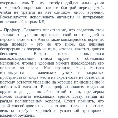
очередь из пуль. Такому способу подойдут виды оружия
с хорошей скоростью атаки и быстрой перезарядкой,
чтобы не тратить на нее слишком много времени.
Рекомендуется использовать автоматы и штурмовые
винтовки с быстрым КД.
–
Префаер
. Создается впечатление, что создатель этой
тактики заслуженно прожигает свой остаток дней в
персональном котле Ада за такое кошмарное сотворение,
ведь префаер – это не что иное, как длинная
беспрерывная очередь из пуль, которая, кажется, длится
бесконечно. Важно также пользоваться
высокоскоростным типом оружия с объемным
магазином, чтобы в удобный момент израсходовать его
целиком во врага. Как правило, такая тактика
используется в маленьких узких и закрытых
пространствах, когда места на скрытность не остается, а
поэтому остается упование на хорошее прицеливание и
добротный магазин. Если профессионализм владения
оружием доведен до абсолютной точки, префаером
можно зацепить нескольких врагов сразу, выйдя из
раунда полноправным королем. Стоит помнить, что
такой способ довольно сложно воплотить на практике,
ведь он требует хорошей и усиленной тренировки
владения оружием.