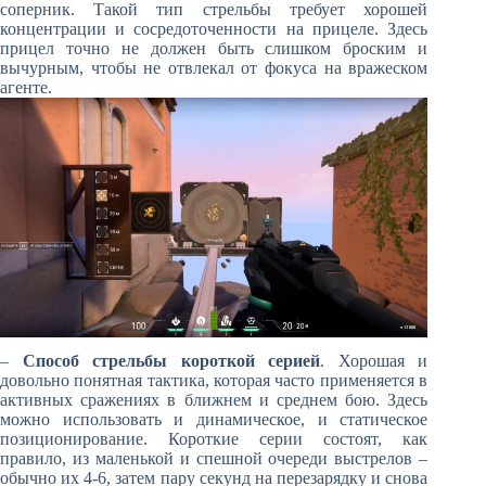
соперник. Такой тип стрельбы требует хорошей
концентрации и сосредоточенности на прицеле. Здесь
прицел точно не должен быть слишком броским и
вычурным, чтобы не отвлекал от фокуса на вражеском
агенте.
–
Способ стрельбы короткой серией
. Хорошая и
довольно понятная тактика, которая часто применяется в
активных сражениях в ближнем и среднем бою. Здесь
можно использовать и динамическое, и статическое
позиционирование. Короткие серии состоят, как
правило, из маленькой и спешной очереди выстрелов –
обычно их 4-6, затем пару секунд на перезарядку и снова