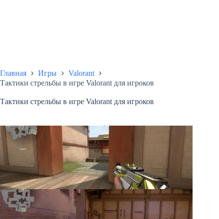
Главная
Игры
Valorant
Тактики стрельбы в игре Valorant для игроков
Тактики стрельбы в игре Valorant для игроков