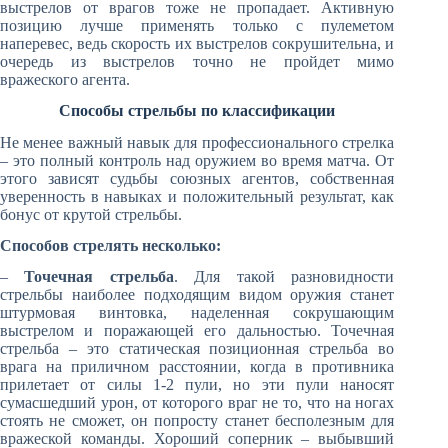
выстрелов от врагов тоже не пропадает. Активную
позицию лучше применять только с пулеметом
наперевес, ведь скорость их выстрелов сокрушительна, и
очередь из выстрелов точно не пройдет мимо
вражеского агента.
Способы стрельбы по классификации
Не менее важный навык для профессионального стрелка
– это полный контроль над оружием во время матча. От
этого зависят судьбы союзных агентов, собственная
уверенность в навыках и положительный результат, как
бонус от крутой стрельбы.
Способов стрелять несколько:
–
Точечная стрельба
. Для такой разновидности
стрельбы наиболее подходящим видом оружия станет
штурмовая винтовка, наделенная сокрушающим
выстрелом и поражающей его дальностью. Точечная
стрельба – это статическая позиционная стрельба во
врага на приличном расстоянии, когда в противника
прилетает от силы 1-2 пули, но эти пули наносят
сумасшедший урон, от которого враг не то, что на ногах
стоять не сможет, он попросту станет бесполезным для
вражеской команды. Хороший соперник – выбывший