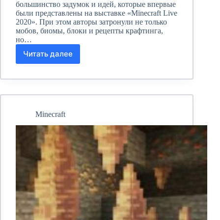
большинство задумок и идей, которые впервые
были представлены на выставке «Minecraft Live
2020». При этом авторы затронули не только
мобов, биомы, блоки и рецепты крафтинга,
но…
Читать далее
Твердолист
Майнкрафт:
как
посадить,
для
чего
нужен?
Minecraft