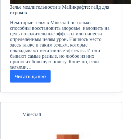
Зелье медлительности в Майнкрафте: гайд для
игроков
Некоторые зелья в Minecraft не только
способны восстановить здоровье, наложить на
цель положительные эффекты или нанести
определённым целям урон. Нашлось место
здесь также и таким зельям, которые
накладывают негативные эффекты. И они
бывают самые разные, но любое из них
приносит большую пользу. Конечно, если
зельями…
Читать далее
Зелье
медлительности
в
Майнкрафте:
гайд
для
игроков
Minecraft