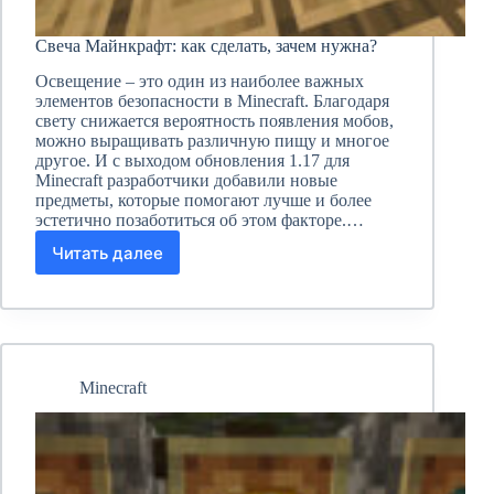
Свеча Майнкрафт: как сделать, зачем нужна?
Освещение – это один из наиболее важных
элементов безопасности в Minecraft. Благодаря
свету снижается вероятность появления мобов,
можно выращивать различную пищу и многое
другое. И с выходом обновления 1.17 для
Minecraft разработчики добавили новые
предметы, которые помогают лучше и более
эстетично позаботиться об этом факторе.…
Читать далее
Свеча
Майнкрафт:
как
сделать,
зачем
нужна?
Minecraft