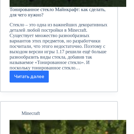
Тонированное стекло Майнкрафт: как сделать,
для чего нужно?
Стекло – это одна из важнейших декоративных
деталей любой постройки в Minecraft.
Существует множество разнообразных
вариантов этих предметов, но разработчики
посчитали, что этого недостаточно. Поэтому с
выходом версии игры 1.17 решили ещё больше
разнообразить виды стекла, добавив так
называемое «Тонированное стекло». И
поскольку тонированное стекло…
Читать далее
Тонированное
стекло
Майнкрафт:
как
сделать,
для
чего
Minecraft
нужно?