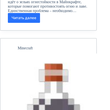
идёт о зельях огнестойкости в Майнкрафте,
которые помогают противостоять огню и лаве.
Единственная проблема – необходимо…
Читать далее
Зелье
огнестойкости
в
Майнкрафте:
как
варить?
Minecraft