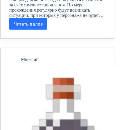
за счёт самовосстановления. По мере
прохождения регулярно будут возникать
ситуации, при которых у персонажа не будет…
Читать далее
Зелье
исцеления
Майнкрафт:
как
сварить?
Minecraft