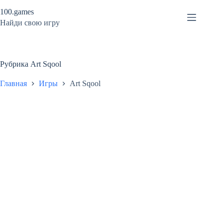
Перейти
100.games
к
сути
Найди свою игру
Рубрика
Art Sqool
Главная
Игры
Art Sqool