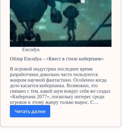
Encodya
Обзор Encodya – «Квест в стиле киберпанк»
В игровой индустрии последнее время
разработчики довольно часто пользуются
жанром научной фантастики. Особенно когда
дело касается киберпанка. Возможно, это
связано с тем, какой шум вокруг себя же создал
«Киберпанк 2077», поскольку интерес среди
игроков к этому жанру только вырос. С…
Читать далее
Обзор
Encodya
–
«Квест
в