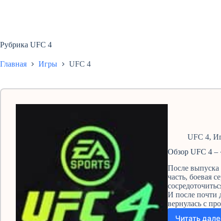
Рубрика
UFC 4
Главная
Игры
UFC 4
UFC 4
,
И
Обзор UFC 4 –
После выпуска 
часть, боевая с
сосредоточить
И после почти 
вернулась с п
Читать дале