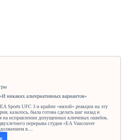
гры
 «И никаких альтернативных вариантов»
EA Sports UFC 3 и крайне «вялой» реакции на эту
ерия, казалось, была готова сделать шаг назад и
ся на исправлении допущенных ключевых ошибок.
двухлетнего перерыва студия «EA Vancouver
родолжением в…
е