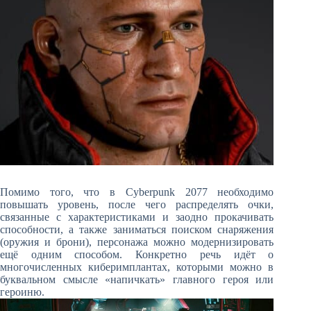
Помимо того, что в Cyberpunk 2077 необходимо
повышать уровень, после чего распределять очки,
связанные с характеристиками и заодно прокачивать
способности, а также заниматься поиском снаряжения
(оружия и брони), персонажа можно модернизировать
ещё одним способом. Конкретно речь идёт о
многочисленных киберимплантах, которыми можно в
буквальном смысле «напичкать» главного героя или
героиню.