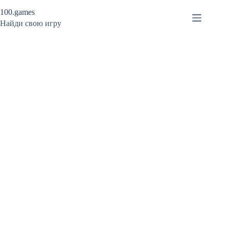
Перейти
100.games
к
сути
Найди свою игру