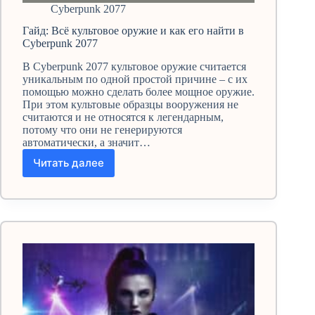
Cyberpunk 2077
Гайд: Всё культовое оружие и как его найти в
Cyberpunk 2077
В Cyberpunk 2077 культовое оружие считается
уникальным по одной простой причине – с их
помощью можно сделать более мощное оружие.
При этом культовые образцы вооружения не
считаются и не относятся к легендарным,
потому что они не генерируются
автоматически, а значит…
Читать далее
Гайд:
Всё
культовое
оружие
и
как
его
найти
в
Cyberpunk
2077