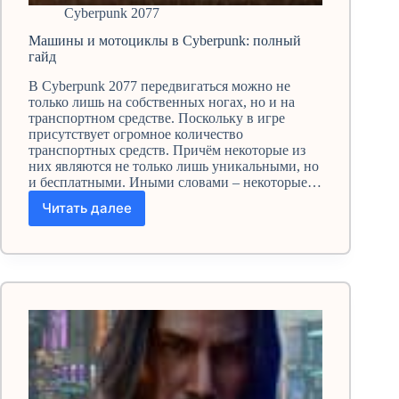
Cyberpunk 2077
Машины и мотоциклы в Cyberpunk: полный
гайд
В Cyberpunk 2077 передвигаться можно не
только лишь на собственных ногах, но и на
транспортном средстве. Поскольку в игре
присутствует огромное количество
транспортных средств. Причём некоторые из
них являются не только лишь уникальными, но
и бесплатными. Иными словами – некоторые…
Читать далее
Машины
и
мотоциклы
в
Cyberpunk:
полный
гайд