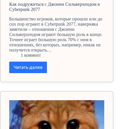
Как подружиться с Джонни Сильверхендом в
Cyberpunk 2077
Большинство игроков, которые прошли или до
сих пор играют в Cyberpunk 2077, наверняка
заметили – отношения с Джонни
Сильверхендом играют большую роль в конце.
Точнее играет большую роль 70% с ним в
отношениях, без которых, например, никак не
получится открыть…
1 коммент
Читать далее
Как
подружиться
с
Джонни
Сильверхендом
в
Cyberpunk
2077