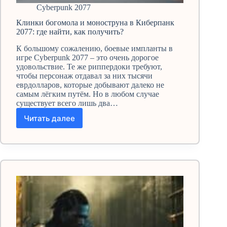
Cyberpunk 2077
Клинки богомола и моноструна в Киберпанк
2077: где найти, как получить?
К большому сожалению, боевые импланты в
игре Cyberpunk 2077 – это очень дорогое
удовольствие. Те же риппердоки требуют,
чтобы персонаж отдавал за них тысячи
еврдолларов, которые добывают далеко не
самым лёгким путём. Но в любом случае
существует всего лишь два…
Читать далее
Клинки
богомола
и
моноструна
в
Киберпанк
2077:
где
найти,
как
получить?