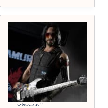
одежда
Cyberpunk
2077:
полный
гайд
Cyberpunk 2077