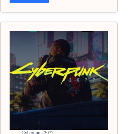
Cyberpunk
2077:
секретные,
хорошие,
лучшие
Cyberpunk 2077