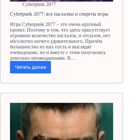
Cyberpunk 2077
Cyberpunk 2077: все пасхалки и секреты игры
Игра Cyberpunk 2077 – это очень крупный
проект. Поэтому в том, что здесь присутствует
огромное количество пасхалок, и отсылок, нет
абсолютно ничего удивительного. Причём
большинство из них пусть и выглядят
очевидными, но и вместе с этим получались
довольно неожиданными. В…
Читать далее
Cyberpunk
2077:
все
пасхалки
и
секреты
игры