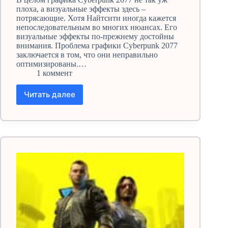
плоха, а визуальные эффекты здесь –
потрясающие. Хотя Найтсити иногда кажется
непоследовательным во многих нюансах. Его
визуальные эффекты по-прежнему достойны
внимания. Проблема графики Cyberpunk 2077
заключается в том, что они неправильно
оптимизированы.…
1 коммент
Читать далее
Лучшие
настройки
графики
Cyberpunk
2077
для
высокого
FPS