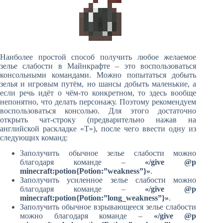
Наиболее простой способ получить любое желаемое
зелье слабости в Майнкрафте – это воспользоваться
консольными командами. Можно попытаться добыть
зелья и игровым путём, но шансы добыть маленькие, а
если речь идёт о чём-то конкретном, то здесь вообще
непонятно, что делать персонажу. Поэтому рекомендуем
воспользоваться консолью. Для этого достаточно
открыть чат-строку (предварительно нажав на
английской раскладке «T»), после чего ввести одну из
следующих команд:
Заполучить обычное зелье слабости можно
благодаря команде –
«/give @p
minecraft:potion{Potion:”weakness”}»
.
Заполучить усиленное зелье слабости можно
благодаря команде –
«/give @p
minecraft:potion{Potion:”long_weakness”}»
.
Заполучить обычное взрывающееся зелье слабости
можно благодаря команде –
«/give @p