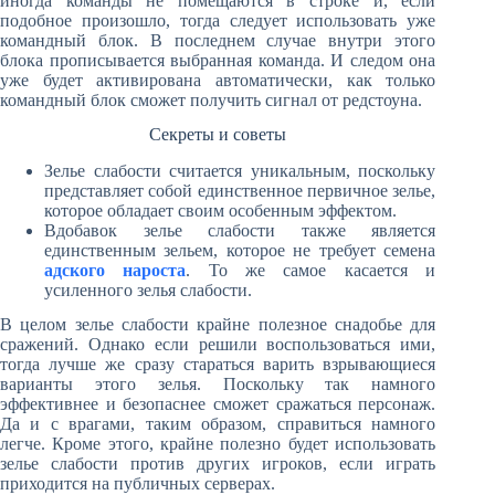
иногда команды не помещаются в строке и, если
подобное произошло, тогда следует использовать уже
командный блок. В последнем случае внутри этого
блока прописывается выбранная команда. И следом она
уже будет активирована автоматически, как только
командный блок сможет получить сигнал от редстоуна.
Секреты и советы
Зелье слабости считается уникальным, поскольку
представляет собой единственное первичное зелье,
которое обладает своим особенным эффектом.
Вдобавок зелье слабости также является
единственным зельем, которое не требует семена
адского нароста
. То же самое касается и
усиленного зелья слабости.
В целом зелье слабости крайне полезное снадобье для
сражений. Однако если решили воспользоваться ими,
тогда лучше же сразу стараться варить взрывающиеся
варианты этого зелья. Поскольку так намного
эффективнее и безопаснее сможет сражаться персонаж.
Да и с врагами, таким образом, справиться намного
легче. Кроме этого, крайне полезно будет использовать
зелье слабости против других игроков, если играть
приходится на публичных серверах.