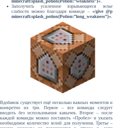
minecraft:splash_potion{Potion:”weakness”}»
.
Заполучить усиленное взрывающееся зелье
слабости можно благодаря команде –
«/give @p
minecraft:splash_potion{Potion:”long_weakness”}»
.
Вдобавок существует ещё несколько важных моментов и
конкретно их три. Первое – все команды следует
вводить без использования кавычек. Второе – после
каждой команды можно поставить «Пробел» и указать
необходимое количество зелий для получения. Третье –